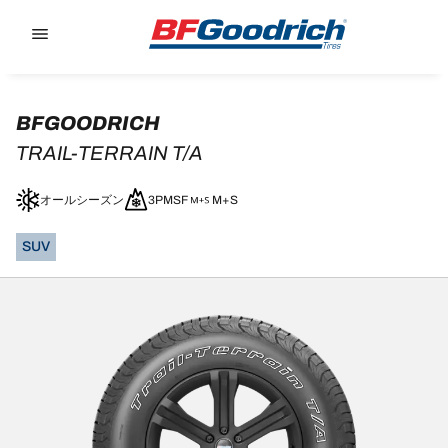
Go to page content
Go to page navigation
BFGOODRICH
TRAIL-TERRAIN T/A
オールシーズン
3PMSF
M+S
SUV