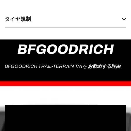
タイヤ規制
BFGOODRICH
BFGOODRICH TRAIL-TERRAIN T/Aを
お勧めする理由
特徴 #1
特徴 #2
特徴 #3
特徴 #4
特徴 