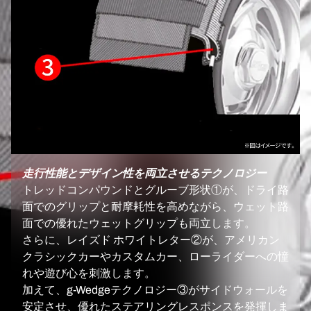
走行性能とデザイン性を両立させるテクノロジー
トレッドコンパウンドとグルーブ形状①が、ドライ路
面でのグリップと耐摩耗性を高めながら、ウェット路
面での優れたウェットグリップも両立します。
さらに、レイズド ホワイトレター②が、アメリカン
クラシックカーやカスタムカー、ローライダーへの憧
れや遊び心を刺激します。
加えて、g-Wedgeテクノロジー③がサイドウォールを
安定させ、優れたステアリングレスポンスを発揮しま