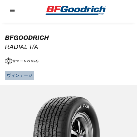
Go to page content
Go to page navigation
BFGOODRICH
RADIAL T/A
サマー
M+S
ヴィンテージ