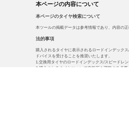
本ページの内容について
本ページのタイヤ検索について
本ツールの掲載データは参考情報であり、内容の正
法的事項
購入されるタイヤに表示されるロードインデックス
ドバイスを受けることを推奨いたします。
1.交換用タイヤのロードインデックス/スピードレ
2.購入されるタイヤについて空気圧を調整する必要
/
Glクラス
GL550 4マチック 4WD（左ハン