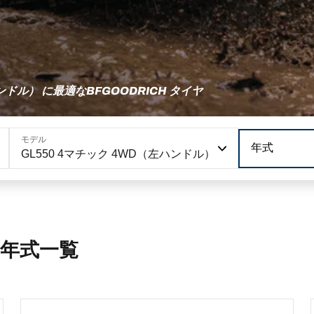
ンドル） に最適なBFGOODRICH タイヤ
モデル
年式
GL550 4マチック 4WD（左ハンドル）
の年式一覧