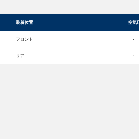
装着位置
空気
フロント
-
リア
-