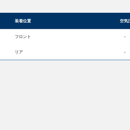
装着位置
空気
フロント
-
リア
-