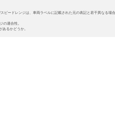
/スピードレンジは、車両ラベルに記載された元の表記と若干異なる場
ンジの適合性。
があるかどうか。
あなたの設定
リッチ製品
安全運転のヒント