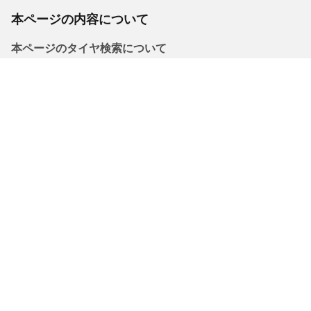
本ページの内容について
本ページのタイヤ検索について
本ツールの掲載データは参考情報であり、内容の正確性を保証す
るものではございません。ご購入前に必ず車両の標準装着タイヤ
サイズをご自身でご確認ください。
法的事項
購入されるタイヤに表示されるロードインデックス/スピードレン
ジは、車両ラベルに記載された元の表記と若干異なる場合があり
ますので、以下についてタイヤ販売店からアドバイスを受けるこ
とを推奨いたします。
1.交換用タイヤのロードインデックス/スピードレンジの適合性。
2.購入されるタイヤについて空気圧を調整する必要があるかどう
か。