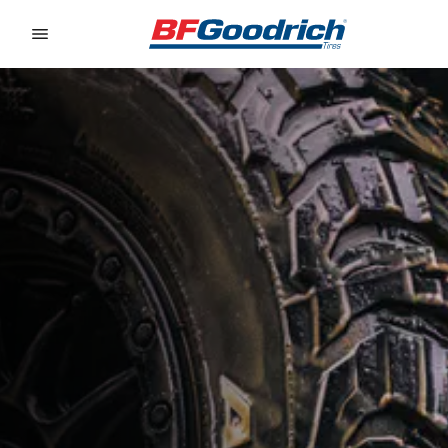
Go to page content
Go to page navigation