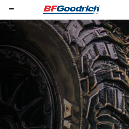
Go to page content
Go to page navigation