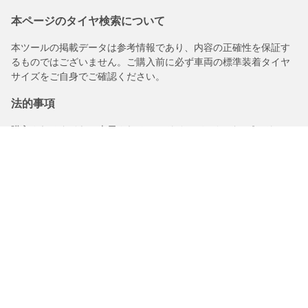
本ページのタイヤ検索について
本ツールの掲載データは参考情報であり、内容の正確性を保証す
るものではございません。ご購入前に必ず車両の標準装着タイヤ
サイズをご自身でご確認ください。
法的事項
購入されるタイヤに表示されるロードインデックス/スピードレン
ジは、車両ラベルに記載された元の表記と若干異なる場合があり
ますので、以下についてタイヤ販売店からアドバイスを受けるこ
とを推奨いたします。
1.交換用タイヤのロードインデックス/スピードレンジの適合性。
2.購入されるタイヤについて空気圧を調整する必要があるかどう
か。
/
5008
GTエグゼクティブエディション