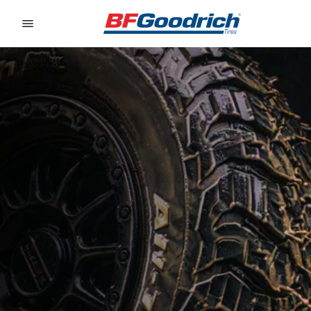
Go to page content
Go to page navigation