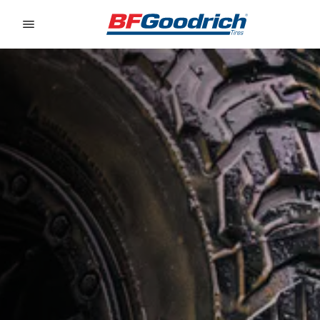
Go to page content
Go to page navigation