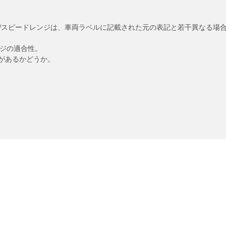
/スピードレンジは、車両ラベルに記載された元の表記と若干異なる場
ンジの適合性。
があるかどうか。
あなたの設定
リッチ製品
安全運転のヒント