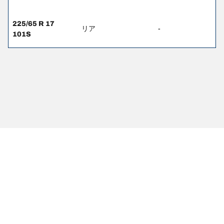
225/65 R 17
リア
-
101S
本ページの内容について
本ページのタイヤ検索について
本ツールの掲載データは参考情報であり、内容の正確性を保証す
るものではございません。ご購入前に必ず車両の標準装着タイヤ
サイズをご自身でご確認ください。
法的事項