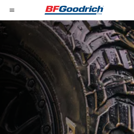
Go to page content
Go to page navigation