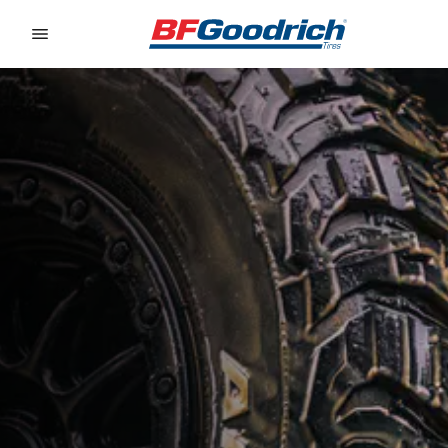
Go to page content
Go to page navigation