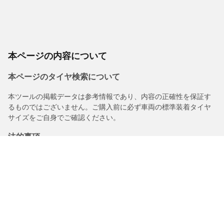
本ページの内容について
本ページのタイヤ検索について
本ツールの掲載データは参考情報であり、内容の正確性を保証す
るものではございません。ご購入前に必ず車両の標準装着タイヤ
サイズをご自身でご確認ください。
法的事項
購入されるタイヤに表示されるロードインデックス/スピードレン
ジは、車両ラベルに記載された元の表記と若干異なる場合があり
ますので、以下についてタイヤ販売店からアドバイスを受けるこ
とを推奨いたします。
1.交換用タイヤのロードインデックス/スピードレンジの適合性。
2.購入されるタイヤについて空気圧を調整する必要があるかどう
か。