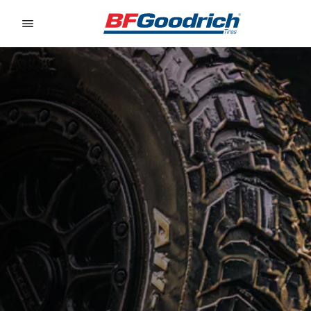
Go to page content
Go to page navigation