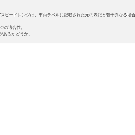
/スピードレンジは、車両ラベルに記載された元の表記と若干異なる場
ンジの適合性。
があるかどうか。
あなたの設定
リッチ製品
安全運転のヒント