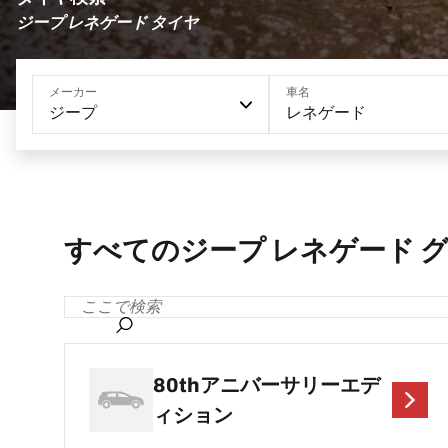
ジープ レネゲード タイヤ
メーカー
車名
ジープ
レネゲード
すべてのジープ レネゲード 
80thアニバーサリーエデ
ィション