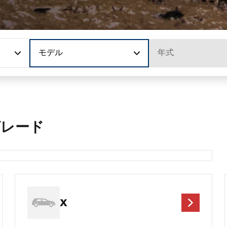
モデル
年式
グレード
X