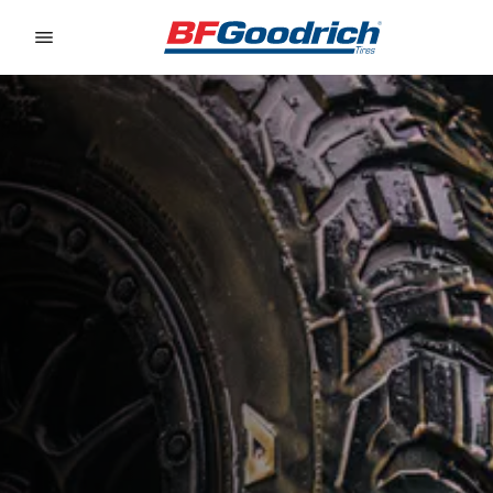
Go to page content
Go to page navigation