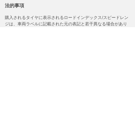
法的事項
購入されるタイヤに表示されるロードインデックス/スピードレン
ジは、車両ラベルに記載された元の表記と若干異なる場合があり
ますので、以下についてタイヤ販売店からアドバイスを受けるこ
とを推奨いたします。
1.交換用タイヤのロードインデックス/スピードレンジの適合性。
2.購入されるタイヤについて空気圧を調整する必要があるかどう
か。
/
C5エアクロスsuv
シャインパックブルーHdi
タイヤカテゴリー