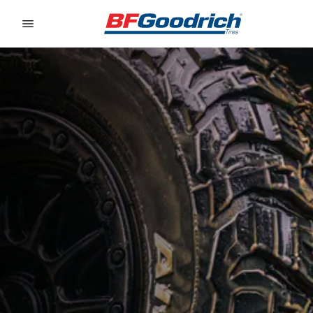
Go to page content
Go to page navigation