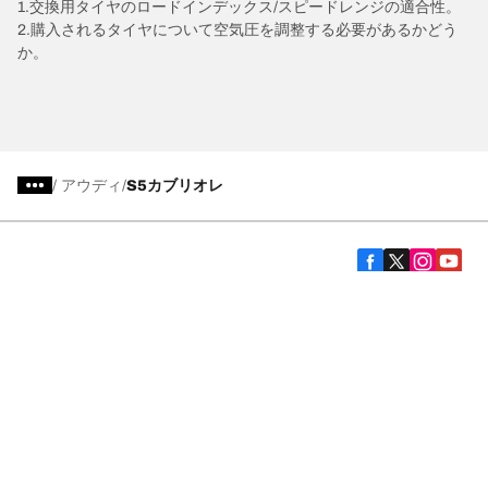
1.交換用タイヤのロードインデックス/スピードレンジの適合性。
2.購入されるタイヤについて空気圧を調整する必要があるかどう
か。
/
アウディ
S5カブリオレ
タイヤカテゴリー
BFグッドリッチ製品
安全運転のヒント