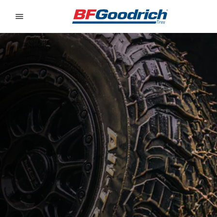
Go to page content
Go to page navigation