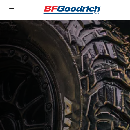
Go to page content
Go to page navigation