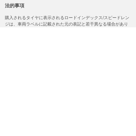
法的事項
購入されるタイヤに表示されるロードインデックス/スピードレン
ジは、車両ラベルに記載された元の表記と若干異なる場合があり
ますので、以下についてタイヤ販売店からアドバイスを受けるこ
とを推奨いたします。
1.交換用タイヤのロードインデックス/スピードレンジの適合性。
2.購入されるタイヤについて空気圧を調整する必要があるかどう
か。
/
Q4スポーツバックe Tron
45 e-tronアドバンスト
タイヤカテゴリー