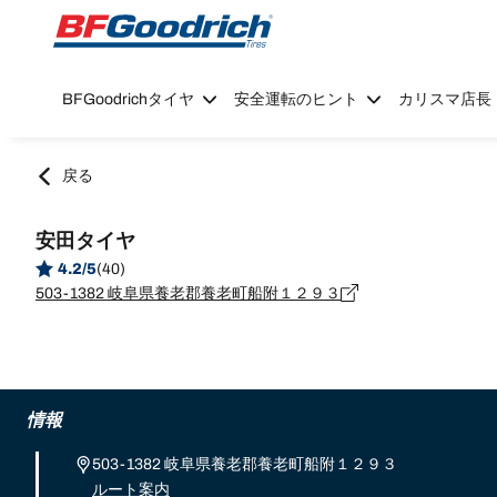
Go to page content
Go to page navigation
BFGoodrichタイヤ
安全運転のヒント
カリスマ店長
戻る
安田タイヤ
4.2/5
(40)
503-1382 岐阜県養老郡養老町船附１２９３
情報
503-1382 岐阜県養老郡養老町船附１２９３
ルート案内