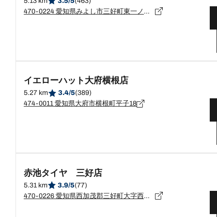
5.13 km
3.5/5
(463)
470-0224 愛知県みよし市三好町東一ノ沢 1番地の2
イエローハット大府横根店
5.27 km
3.4/5
(389)
474-0011 愛知県大府市横根町平子18
赤池タイヤ 三好店
5.31 km
3.9/5
(77)
470-0226 愛知県西加茂郡三好町大字西一色字〆林３９番地