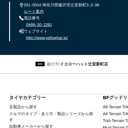
251-0042 神奈川県藤沢市辻堂新町3-2-36
ルート案内
電話番号
0466-30-1261
ウェブサイト
http://www.yellowhat.jp/
/
藤沢市
イエローハット辻堂新町店
タイヤカテゴリー
BFグッド
全製品から探す
All-Terrain T
クルマのタイプ・走り方・製品シリーズから探
All-Terrain T
す
Trail-Terrain T
自動車メーカーから探す
Mud-Terrain 