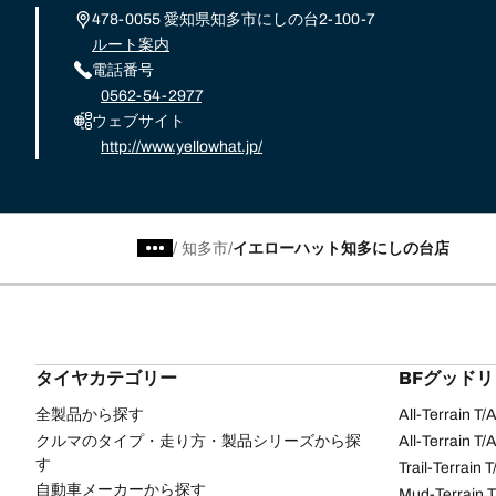
478-0055 愛知県知多市にしの台2-100-7
ルート案内
電話番号
0562-54-2977
ウェブサイト
http://www.yellowhat.jp/
/
知多市
イエローハット知多にしの台店
タイヤカテゴリー
BFグッド
全製品から探す
All-Terrain T
クルマのタイプ・走り方・製品シリーズから探
All-Terrain T
す
Trail-Terrain T
自動車メーカーから探す
Mud-Terrain 