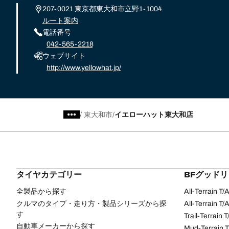
207-0021 東京都東大和市立野1-1004
ルート案内
電話番号
042-565-2218
ウェブサイト
http://www.yellowhat.jp/
/
東大和市
イエローハット東大和店
タイヤカテゴリー
BFグッド
全製品から探す
All-Terrain T
クルマのタイプ・走り方・製品シリーズから探
All-Terrain T
す
Trail-Terrain T
自動車メーカーから探す
Mud-Terrain 