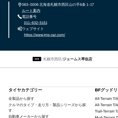
063-0006 北海道札幌市西区山の手6条 1-17
ルート案内
電話番号
011-632-5151
ウェブサイト
https://www.jms-car.com/
/
札幌市西区
ジェームス琴似店
タイヤカテゴリー
BFグッド
全製品から探す
All-Terrain T
クルマのタイプ・走り方・製品シリーズから探
All-Terrain T
す
Trail-Terrain T
自動車メーカーから探す
Mud-Terrain 