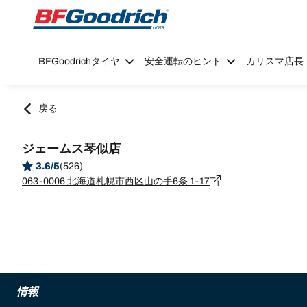
Go to page content
Go to page navigation
BFGoodrichタイヤ
安全運転のヒント
カリスマ店長
戻る
ジェームス琴似店
3.6/5
(526)
063-0006 北海道札幌市西区山の手6条 1-17
情報