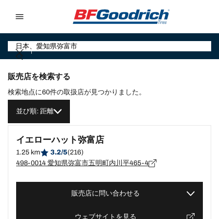
Go to page content
Go to page navigation
販売店を検索する
検索地点に60件の取扱店が見つかりました。
並び順: 距離
イエローハット弥富店
1.25 km
3.2/5
(216)
498-0014 愛知県弥富市五明町内川平465-4
販売店に問い合わせる
ウェブサイトを見る