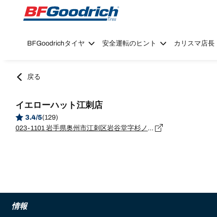
Go to page content
Go to page navigation
BFGoodrichタイヤ
安全運転のヒント
カリスマ店長
戻る
イエローハット江刺店
3.4/5
(129)
023-1101 岩手県奥州市江刺区岩谷堂字杉ノ町１番11号
情報