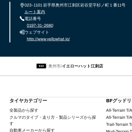
023-1101 岩手県奥州市江刺区岩谷堂字杉ノ町１番11号
ルート案内
電話番号
0197-31-2680
ウェブサイト
http://www.yellowhat.jp/
/
奥州市
イエローハット江刺店
タイヤカテゴリー
BFグッド
全製品から探す
All-Terrain T
クルマのタイプ・走り方・製品シリーズから探
All-Terrain T
す
Trail-Terrain T
自動車メーカーから探す
Mud-Terrain 