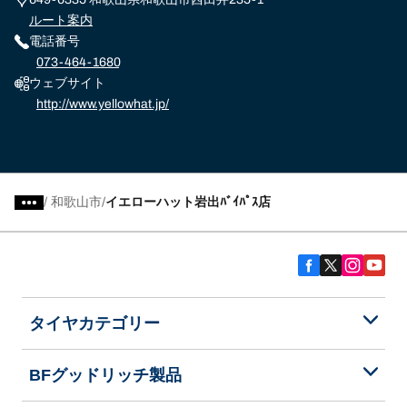
ルート案内
電話番号
073-464-1680
ウェブサイト
http://www.yellowhat.jp/
/
和歌山市
イエローハット岩出ﾊﾞｲﾊﾟｽ店
タイヤカテゴリー
BFグッドリッチ製品