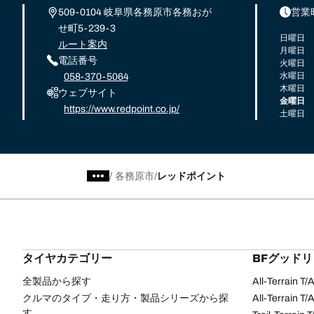
509-0104 岐阜県各務原市各務おが
営業
せ町5-239-3
日曜日
ルート案内
月曜日
電話番号
火曜日
水曜日
058-370-5064
木曜日
ウェブサイト
金曜日
https://www.redpoint.co.jp/
土曜日
/
各務原市
レッドポイント
タイヤカテゴリー
BFグッド
全製品から探す
All-Terrain T
クルマのタイプ・走り方・製品シリーズから探
All-Terrain T
す