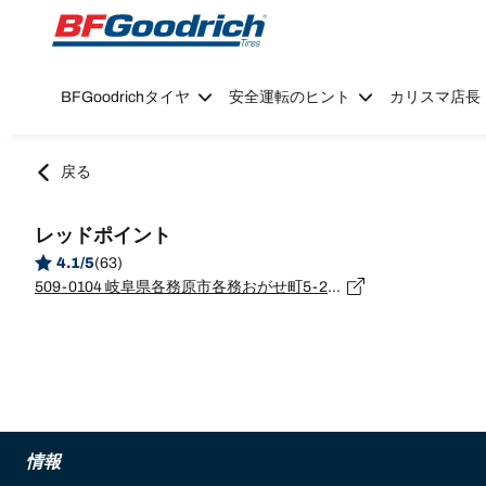
Go to page content
Go to page navigation
BFGoodrichタイヤ
安全運転のヒント
カリスマ店長
戻る
レッドポイント
4.1/5
(63)
509-0104 岐阜県各務原市各務おがせ町5-239-3
情報