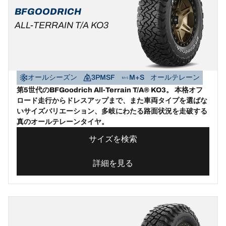
BFGOODRICH
ALL-TERRAIN T/A KO3
オールシーズン
3PMSF
M+S
オールテレーン
第5世代のBFGoodrich All-Terrain T/A® KO3。 本格オフ
ロード走行からドレスアップまで、また車両タイプを選ばな
いサイズバリエーション、多岐にわたる路面状況を走破する
真のオールテレーンタイヤ。
サイズを検索
詳細を見る