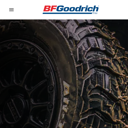
Go to page content
Go to page navigation