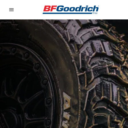
Go to page content
Go to page navigation