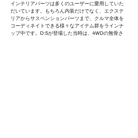
インテリアパーツは多くのユーザーに愛用していた
だいています。もちろん内装だけでなく、エクステ
リアからサスペンションパーツまで、クルマ全体を
コーディネイトできる様々なアイテム群をラインナ
ップ中です。D:5が登場した当時は、4WDの無骨さ
を強調する製品が多く見られましたが、リフトアッ
プすることでさらにスポーティ感を強調したスタイ
ルはほとんどありませんでした。そこで4WDで車高
をアップしてもスポーティ感を強調できるデザイン
を取り入れています。また、せっかくカスタムして
も走りが楽しくなければクルマの魅力は半減してし
まうので、当社ではチューニングアイテムも豊富に
取り揃えています。今後も見た目も走りも追求でき
る製品をリリースして行く予定です。
実際に乗ってみて
K03
K02
All-Terrain T/A
の見た目は、All-Terrain T/A
と
比べると、そんなに大きな違いがないように感じま