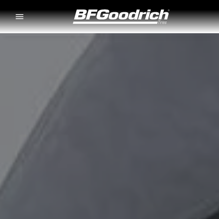
Go to page content
Go to page navigation