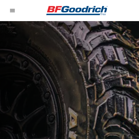
Go to page content
Go to page navigation