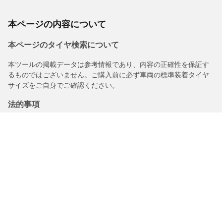
本ページの内容について
本ページのタイヤ検索について
本ツールの掲載データは参考情報であり、内容の正確性を保証す
るものではございません。ご購入前に必ず車両の標準装着タイヤ
サイズをご自身でご確認ください。
法的事項
購入されるタイヤに表示されるロードインデックス/スピードレン
ジは、車両ラベルに記載された元の表記と若干異なる場合があり
ますので、以下についてタイヤ販売店からアドバイスを受けるこ
とを推奨いたします。
1.交換用タイヤのロードインデックス/スピードレンジの適合性。
2.購入されるタイヤについて空気圧を調整する必要があるかどう
か。