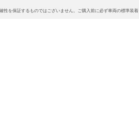
確性を保証するものではございません。ご購入前に必ず車両の標準装着
/スピードレンジは、車両ラベルに記載された元の表記と若干異なる場
ンジの適合性。
があるかどうか。
あなたの設定