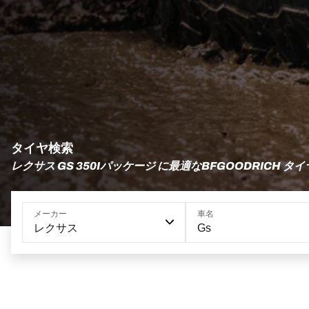
タイヤ検索
レクサス GS 350Iパッケージ に最適なBFGOODRICH タイ
メーカー
車名
レクサス
Gs