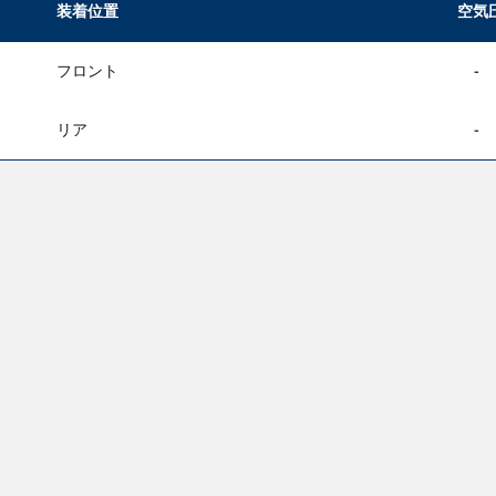
装着位置
空気
フロント
-
リア
-