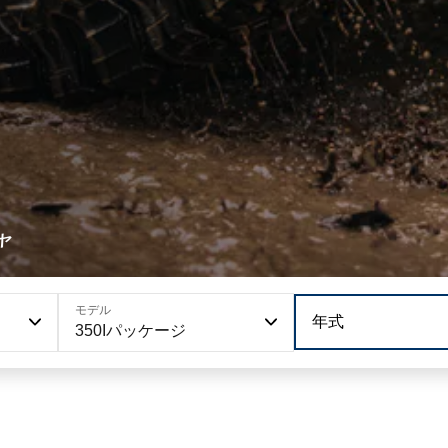
ヤ
モデル
年式
350Iパッケージ