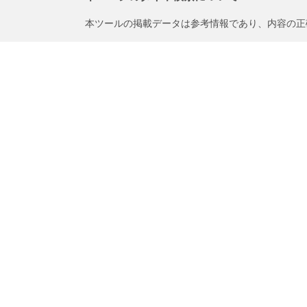
本ツールの掲載データは参考情報であり、内容の正
法的事項
購入されるタイヤに表示されるロードインデックス
ドバイスを受けることを推奨いたします。
1.交換用タイヤのロードインデックス/スピードレ
2.購入されるタイヤについて空気圧を調整する必要
/
Gs
350Iパッケージ