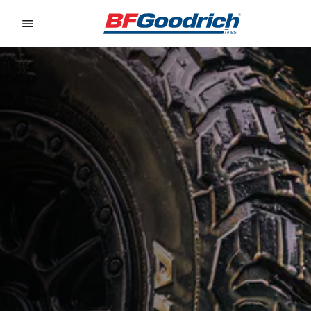
Go to page content
Go to page navigation