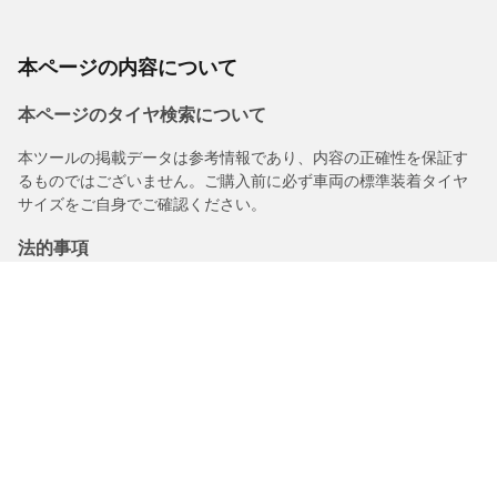
本ページの内容について
本ページのタイヤ検索について
本ツールの掲載データは参考情報であり、内容の正確性を保証す
るものではございません。ご購入前に必ず車両の標準装着タイヤ
サイズをご自身でご確認ください。
法的事項
購入されるタイヤに表示されるロードインデックス/スピードレン
ジは、車両ラベルに記載された元の表記と若干異なる場合があり
ますので、以下についてタイヤ販売店からアドバイスを受けるこ
とを推奨いたします。
1.交換用タイヤのロードインデックス/スピードレンジの適合性。
2.購入されるタイヤについて空気圧を調整する必要があるかどう
か。