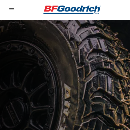
Go to page content
Go to page navigation