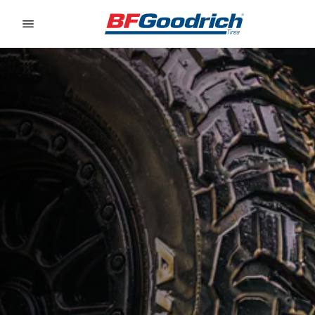
Go to page content
Go to page navigation