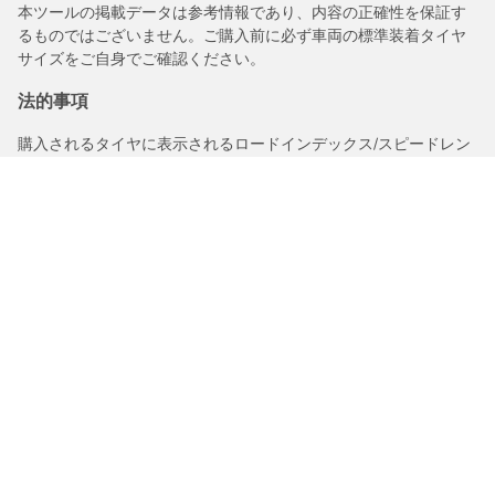
本ツールの掲載データは参考情報であり、内容の正確性を保証す
るものではございません。ご購入前に必ず車両の標準装着タイヤ
サイズをご自身でご確認ください。
法的事項
購入されるタイヤに表示されるロードインデックス/スピードレン
ジは、車両ラベルに記載された元の表記と若干異なる場合があり
ますので、以下についてタイヤ販売店からアドバイスを受けるこ
とを推奨いたします。
1.交換用タイヤのロードインデックス/スピードレンジの適合性。
2.購入されるタイヤについて空気圧を調整する必要があるかどう
か。
/
ロードスターrf
2.0VSバーガンディーセレクション