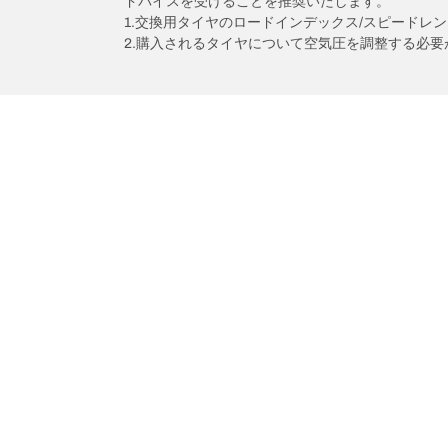
ドバイスを受けることを推奨いたします。
1.交換用タイヤのロードインデックス/スピードレ
2.購入されるタイヤについて空気圧を調整する必要
/
アクセラセダン
2.2XDディーゼルターボ
タイヤカテゴリー
BFグッド
全製品から探す
All-Terrain T
クルマのタイプ・走り方・製品シリーズから探
All-Terrain T
す
Trail-Terrain T