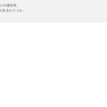
ンジの適合性。
があるかどうか。
あなたの設定
リッチ製品
安全運転のヒント
/A KO3
タイヤのメンテナンス
/A KO2
ホワイトレターのメンテナンス
/A
タイヤのトラブルや交換時期