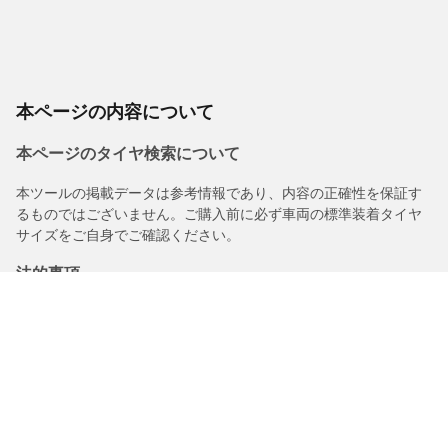
本ページの内容について
本ページのタイヤ検索について
本ツールの掲載データは参考情報であり、内容の正確性を保証す
るものではございません。ご購入前に必ず車両の標準装着タイヤ
サイズをご自身でご確認ください。
法的事項
購入されるタイヤに表示されるロードインデックス/スピードレン
ジは、車両ラベルに記載された元の表記と若干異なる場合があり
ますので、以下についてタイヤ販売店からアドバイスを受けるこ
とを推奨いたします。
1.交換用タイヤのロードインデックス/スピードレンジの適合性。
2.購入されるタイヤについて空気圧を調整する必要があるかどう
か。