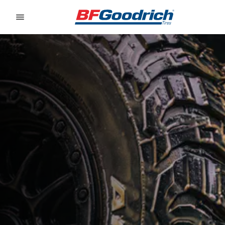
Go to page content
Go to page navigation