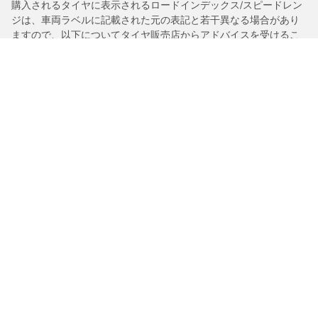
購入されるタイヤに表示されるロードインデックス/スピードレン
ジは、車両ラベルに記載された元の表記と若干異なる場合があり
ますので、以下についてタイヤ販売店からアドバイスを受けるこ
とを推奨いたします。
1.交換用タイヤのロードインデックス/スピードレンジの適合性。
2.購入されるタイヤについて空気圧を調整する必要があるかどう
か。
/
911
タルガ4S PDK 4WD
タイヤカテゴリー
BFグッドリッチ製品