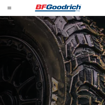
Go to page content
Go to page navigation