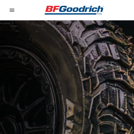
Go to page content
Go to page navigation