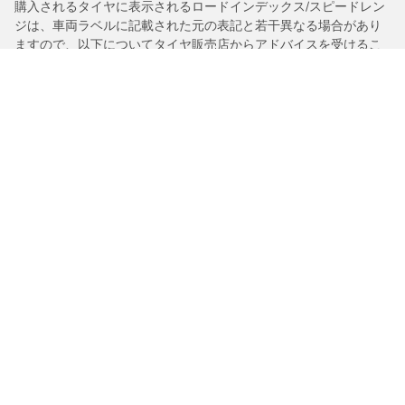
購入されるタイヤに表示されるロードインデックス/スピードレン
ジは、車両ラベルに記載された元の表記と若干異なる場合があり
ますので、以下についてタイヤ販売店からアドバイスを受けるこ
とを推奨いたします。
1.交換用タイヤのロードインデックス/スピードレンジの適合性。
2.購入されるタイヤについて空気圧を調整する必要があるかどう
か。
/
911
タルガ4S PDK 4WD（左ハンドル）
タイヤカテゴリー
BFグッドリッチ製品