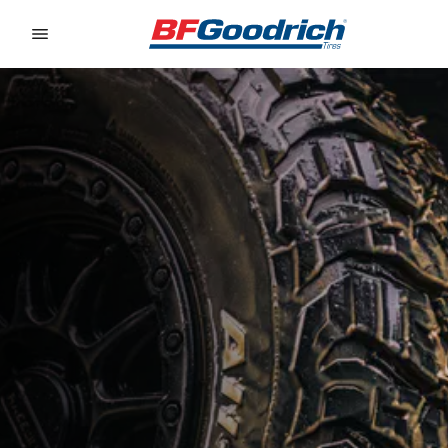
Go to page content
Go to page navigation