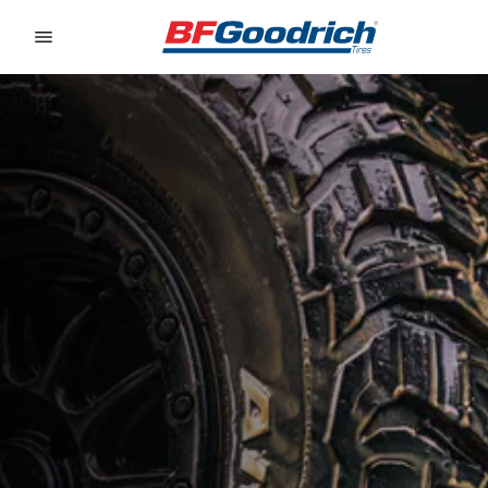
Go to page content
Go to page navigation