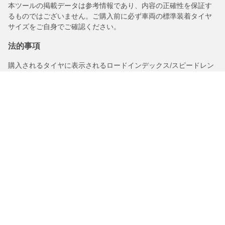
本ツールの掲載データは参考情報であり、内容の正確性を保証す
るものではございません。ご購入前に必ず車両の標準装着タイヤ
サイズをご自身でご確認ください。
法的事項
購入されるタイヤに表示されるロードインデックス/スピードレン
ジは、車両ラベルに記載された元の表記と若干異なる場合があり
ますので、以下についてタイヤ販売店からアドバイスを受けるこ
とを推奨いたします。
1.交換用タイヤのロードインデックス/スピードレンジの適合性。
2.購入されるタイヤについて空気圧を調整する必要があるかどう
か。
/
N Boxスラッシュ
660G Lパッケージ 4WD