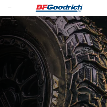
Go to page content
Go to page navigation