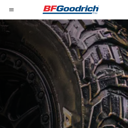
Go to page content
Go to page navigation