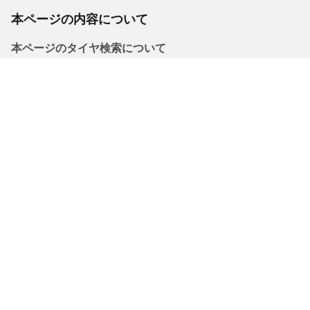
本ページの内容について
本ページのタイヤ検索について
本ツールの掲載データは参考情報であり、内容の正確性を保証す
るものではございません。ご購入前に必ず車両の標準装着タイヤ
サイズをご自身でご確認ください。
法的事項
購入されるタイヤに表示されるロードインデックス/スピードレン
ジは、車両ラベルに記載された元の表記と若干異なる場合があり
ますので、以下についてタイヤ販売店からアドバイスを受けるこ
とを推奨いたします。
1.交換用タイヤのロードインデックス/スピードレンジの適合性。
2.購入されるタイヤについて空気圧を調整する必要があるかどう
か。