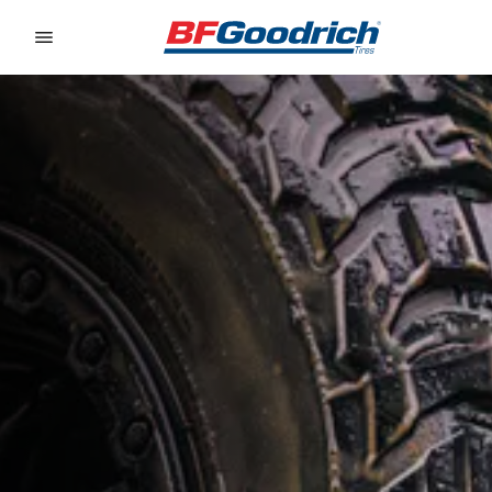
Go to page content
Go to page navigation