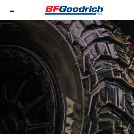
Go to page content
Go to page navigation