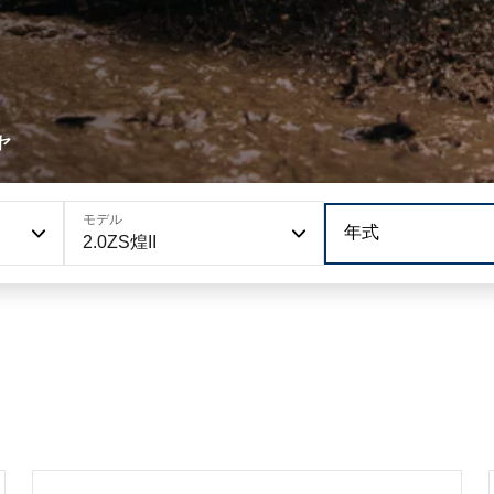
ヤ
モデル
年式
2.0ZS煌II