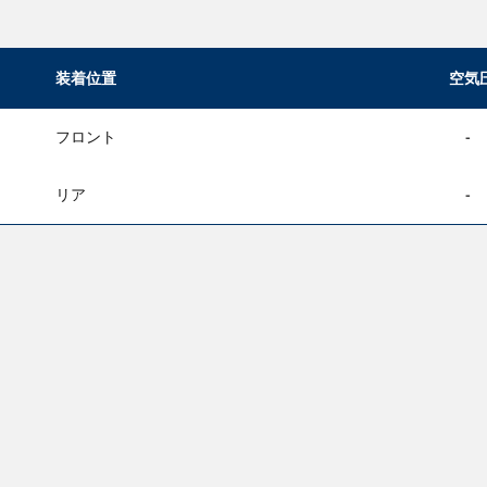
装着位置
空気
フロント
-
リア
-