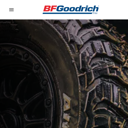
Go to page content
Go to page navigation