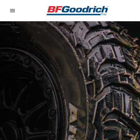
Go to page content
Go to page navigation