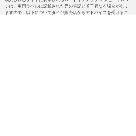
ジは、車両ラベルに記載された元の表記と若干異なる場合があり
ますので、以下についてタイヤ販売店からアドバイスを受けるこ
とを推奨いたします。
1.交換用タイヤのロードインデックス/スピードレンジの適合性。
2.購入されるタイヤについて空気圧を調整する必要があるかどう
か。
/
クラウンハイブリッド
3.5アニバーサリーエディション
タイヤカテゴリー
BFグッドリッチ製品